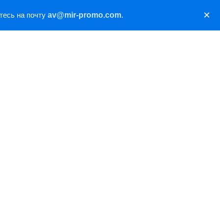
×
тесь на почту
av@mir-promo.com
.