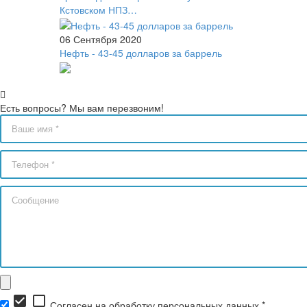
Кстовском НПЗ…
06 Сентября 2020
Нефть - 43-45 долларов за баррель
Есть вопросы? Мы вам перезвоним!
check_box
check_box_outline_blank
Согласен на обработку персональных данных *