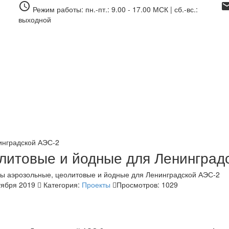
access_time
ema
Режим работы: пн.-пт.: 9.00 - 17.00 МСК | сб.-вс.:
выходной
инградской АЭС-2
литовые и йодные для Ленинград
ября 2019
Категория:
Проекты
Просмотров: 1029