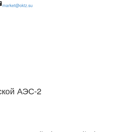
il
market@oktz.su
ской АЭС-2