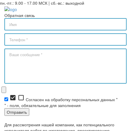
пн.-пт.: 9.00 - 17.00 МСК | сб.-вс.: выходной
Обратная связь
check_box
check_box_outline_blank
Согласен на обработку персональных данных *
*
- поля, обязательные для заполнения
Для рассмотрения нашей компании, как потенциального
исполнителя работ по изготовлению, проектированию,