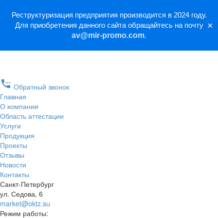
Реструктуризация предприятия производится в 2024 году.
×
Для приобретения данного сайта обращайтесь на почту
av@mir-promo.com
.
settings_phone
Обратный звонок
Главная
О компании
Область аттестации
Услуги
Продукция
Проекты
Отзывы
Новости
Контакты
Санкт-Петербург
ул. Седова, 6
market@oktz.su
Режим работы: